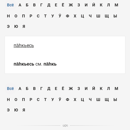
Всё
А
Б
В
Г
Д
Е
Ё
Ж
З
И
Ӣ
К
Л
М
Н
О
П
Р
С
Т
У
Ӯ
Ф
Х
Ц
Ч
Ш
Щ
Ы
Э
Ю
Я
па̄һкьесь
па̄һкьесь
см.
па̄һкь
Всё
А
Б
В
Г
Д
Е
Ё
Ж
З
И
Ӣ
К
Л
М
Н
О
П
Р
С
Т
У
Ӯ
Ф
Х
Ц
Ч
Ш
Щ
Ы
Э
Ю
Я