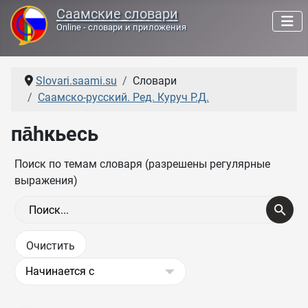
Саамские словари
Online - словари и приложения
Slovari.saami.su
Словари
Саамско-русский. Ред. Куруч Р.Д.
па̄һкьесь
Поиск по темам словаря (разрешены регулярные
выражения)