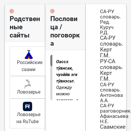
СА-РУ
словарь.
Родствен
Послови
Ред.
ные
ца /
Куруч
Р.Д.
сайты
поговорк
СА-РУ
а
словарь.
Керт
Г.М.
РУ-СА
Оассэ
Российские
словарь.
тӯвнсак,
саами
Керт
чуэййв эгк
Г.М.
тӯвнэсьт.
СА-РУ
Одежду
словарь.
Ловозерье
можно
Антонова
А.А.
залатать, а
СА-РУ
живот не
разговорник
залатаешь.
Ловозерье
Афанасьева
Н.Е.
на RuTube
Саамские