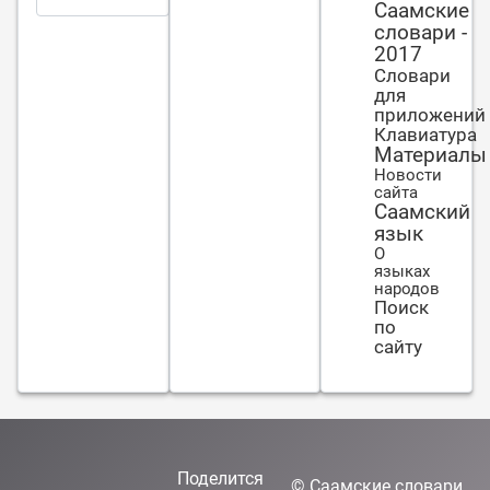
одеялом
Саамские
словари -
служит
2017
бедность
Словари
для
приложений
Клавиатура
Материалы
Новости
сайта
Саамский
язык
О
языках
народов
Поиск
по
сайту
Поделится
©
Саамские словари
,