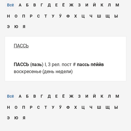
Всё
А
Б
В
Г
Д
Е
Ё
Ж
З
И
Ӣ
К
Л
М
Н
О
П
Р
С
Т
У
Ӯ
Ф
Х
Ц
Ч
Ш
Щ
Ы
Э
Ю
Я
ПАССЬ
ПАССЬ
(
пазь
) I, 3 рел. пост #
пассь пе̄ййв
воскресенье (день недели)
Всё
А
Б
В
Г
Д
Е
Ё
Ж
З
И
Ӣ
К
Л
М
Н
О
П
Р
С
Т
У
Ӯ
Ф
Х
Ц
Ч
Ш
Щ
Ы
Э
Ю
Я