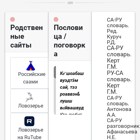
СА-РУ
словарь.
Родствен
Послови
Ред.
ные
ца /
Куруч
Р.Д.
сайты
поговорк
СА-РУ
а
словарь.
Керт
Г.М.
РУ-СА
Ке̄ шоабашт
Российские
словарь.
вуэдтӭм
саами
Керт
сай, тэз
Г.М.
роаввэнҍ
СА-РУ
лушш
словарь.
Ловозерье
ва̄йвашвудт
.
Антонова
А.А.
Кто любит
СА-РУ
постель (т.
разговорник
е. спать),
Ловозерье
Афанасьева
тому
Н.Е.
на RuTube