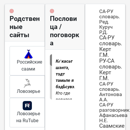
СА-РУ
словарь.
Родствен
Послови
Ред.
ные
ца /
Куруч
Р.Д.
сайты
поговорк
СА-РУ
а
словарь.
Керт
Г.М.
РУ-СА
Ке̄ касьт
Российские
словарь.
шэнтэ,
саами
Керт
тэдт
Г.М.
тамьпе я
СА-РУ
бэдҍсувэ
.
словарь.
Ловозерье
Кто где
Антонова
А.А.
родился,
СА-РУ
тот там и
разговорник
пригодился
Ловозерье
Афанасьева
(букв.
Н.Е.
на RuTube
нужен)
Саамские