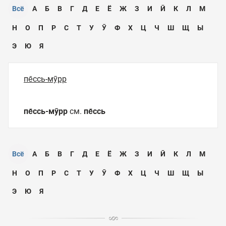
Всё
А
Б
В
Г
Д
Е
Ё
Ж
З
И
Ӣ
К
Л
М
Н
О
П
Р
С
Т
У
Ӯ
Ф
Х
Ц
Ч
Ш
Щ
Ы
Э
Ю
Я
пе̄ссь-мӯрр
пе̄ссь-мӯрр
см.
пе̄ссь
Всё
А
Б
В
Г
Д
Е
Ё
Ж
З
И
Ӣ
К
Л
М
Н
О
П
Р
С
Т
У
Ӯ
Ф
Х
Ц
Ч
Ш
Щ
Ы
Э
Ю
Я