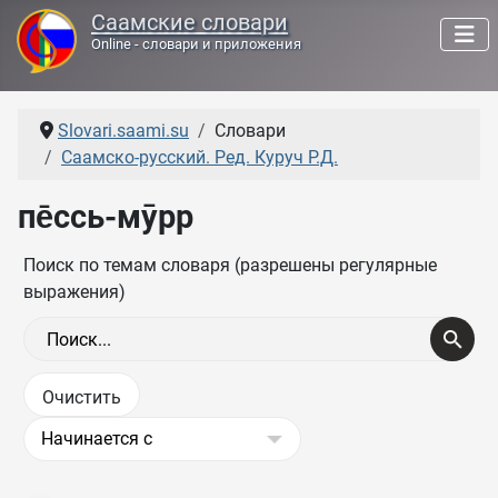
Саамские словари
Online - словари и приложения
Slovari.saami.su
Словари
Саамско-русский. Ред. Куруч Р.Д.
пе̄ссь-мӯрр
Поиск по темам словаря (разрешены регулярные
выражения)