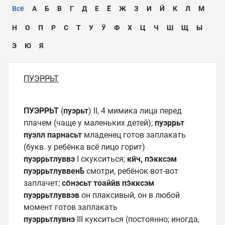
Всё
А
Б
В
Г
Д
Е
Ё
Ж
З
И
Ӣ
К
Л
М
Н
О
П
Р
С
Т
У
Ӯ
Ф
Х
Ц
Ч
Ш
Щ
Ы
Э
Ю
Я
ПУЭҎҎЬТ
ПУЭҎҎЬТ
(
пуэҏьт
) II, 4 мимика лица перед
плачем (чаще у маленьких детей);
пуэҏҏьт
пуэлл парнасьт
младенец готов заплакать
(букв. у ребёнка всё лицо горит)
пуэҏҏьтлуввэ
I скукситься;
кӣч, пэ̄кксэм
пуэҏҏьтлуввенҍ
смотри, ребёнок вот-вот
заплачет;
со̄нэсьт тоаййв пэ̄кксэм
пуэҏҏьтлуввэв
он плаксивый, он в любой
момент готов заплакать
пуэҏҏьтлувнэ
III кукситься (постоянно; иногда,