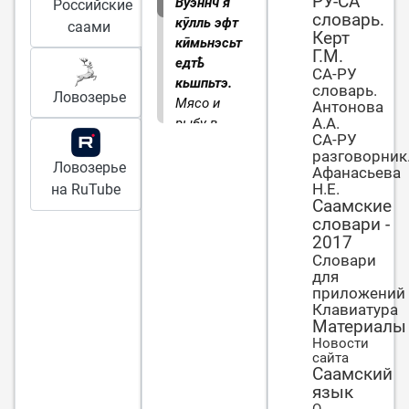
РУ-СА
Вуэннч я
Российские
словарь.
кӯлль эфт
саами
Керт
кӣмьнэсьт
Г.М.
едтҍ
СА-РУ
кьшпьтэ.
словарь.
Ловозерье
Мясо и
Антонова
А.А.
рыбу в
СА-РУ
одном
разговорник
котле не
Ловозерье
Афанасьева
варят.
Н.Е.
на RuTube
Саамские
словари -
2017
Словари
для
приложений
Клавиатура
Материалы
Новости
сайта
Саамский
язык