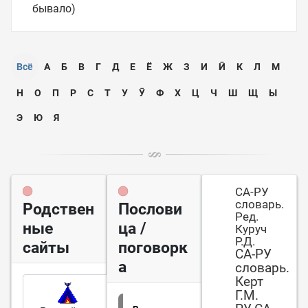
бывало)
Всё
А
Б
В
Г
Д
Е
Ё
Ж
З
И
Ӣ
К
Л
М
Н
О
П
Р
С
Т
У
Ӯ
Ф
Х
Ц
Ч
Ш
Щ
Ы
Э
Ю
Я
СА-РУ
словарь.
Родствен
Послови
Ред.
ные
ца /
Куруч
Р.Д.
сайты
поговорк
СА-РУ
а
словарь.
Керт
Г.М.