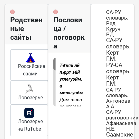
СА-РУ
словарь.
Родствен
Послови
Ред.
ные
ца /
Куруч
Р.Д.
сайты
поговорк
СА-РУ
а
словарь.
Керт
Г.М.
РУ-СА
Тэ̄гкяй лӣ
Российские
словарь.
пэ̄ҏҏт эйй
саами
Керт
углегуэйм,
Г.М.
а
СА-РУ
мӣлэгуэйм
.
словарь.
Ловозерье
Дом тесен
Антонова
А.А.
не углами,
СА-РУ
а умами (о
разговорник
семье, в
Ловозерье
Афанасьева
которой
Н.Е.
на RuTube
нет лада)
Саамские