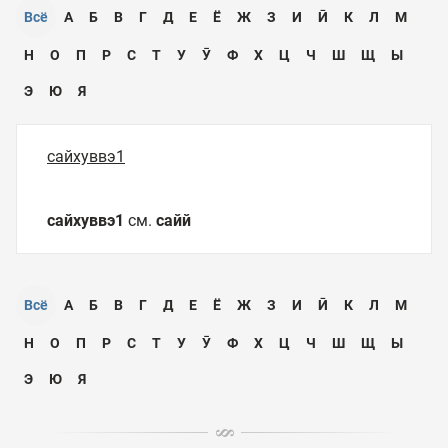
Всё
А
Б
В
Г
Д
Е
Ё
Ж
З
И
Ӣ
К
Л
М
Н
О
П
Р
С
Т
У
Ӯ
Ф
Х
Ц
Ч
Ш
Щ
Ы
Э
Ю
Я
сайхуввэ1
сайхуввэ1
см.
сайй
Всё
А
Б
В
Г
Д
Е
Ё
Ж
З
И
Ӣ
К
Л
М
Н
О
П
Р
С
Т
У
Ӯ
Ф
Х
Ц
Ч
Ш
Щ
Ы
Э
Ю
Я