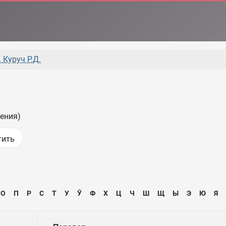
 Куруч Р.Д.
ения)
О
П
Р
С
Т
У
Ӯ
Ф
Х
Ц
Ч
Ш
Щ
Ы
Э
Ю
Я