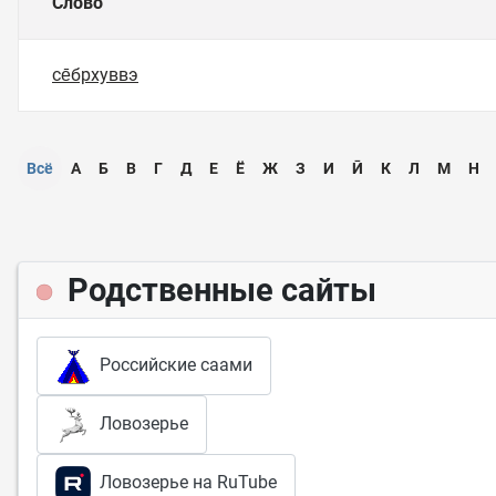
Слово
се̄брхуввэ
Всё
А
Б
В
Г
Д
Е
Ё
Ж
З
И
Ӣ
К
Л
М
Н
Родственные сайты
Российские саами
Ловозерье
Ловозерье на RuTube