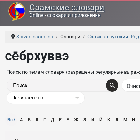
Саамские словари
Online - словари и приложения
Slovari.saami.su
Словари
Саамско-русский. Ред.
се̄брхуввэ
Поиск по темам словаря (разрешены регулярные выраж
Всё
А
Б
В
Г
Д
Е
Ё
Ж
З
И
Ӣ
К
Л
М
Н