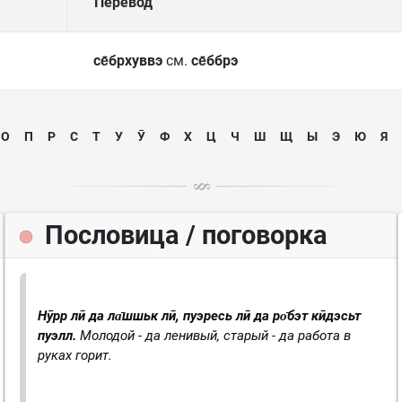
Перевод
се̄брхуввэ
см.
се̄ббрэ
О
П
Р
С
Т
У
Ӯ
Ф
Х
Ц
Ч
Ш
Щ
Ы
Э
Ю
Я
Пословица / поговорка
Нӯрр лӣ да ла̄шшьк лӣ, пуэресь лӣ да ро̄бэт кӣдэсьт
пуэлл.
Молодой - да ленивый, старый - да работа в
руках горит.