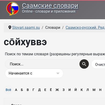
Саамские словари
Online - словари и приложения
Slovari.saami.su
Словари
Саамско-русский. Ред.
со̄йхуввэ
Поиск по темам словаря (разрешены регулярные выраж
Всё
А
Б
В
Г
Д
Е
Ё
Ж
З
И
Ӣ
К
Л
М
Н