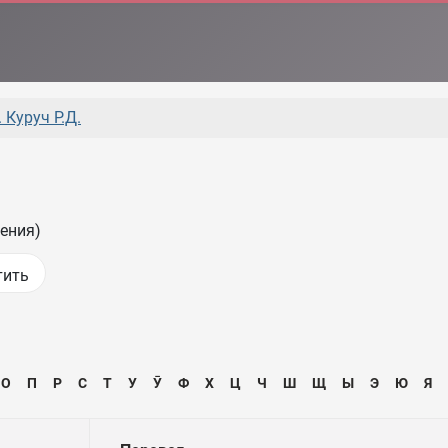
 Куруч Р.Д.
ения)
О
П
Р
С
Т
У
Ӯ
Ф
Х
Ц
Ч
Ш
Щ
Ы
Э
Ю
Я