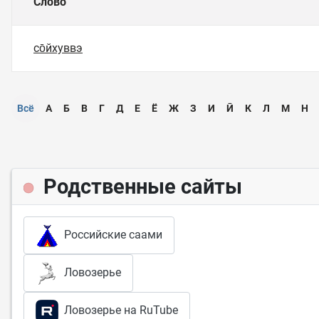
Слово
со̄йхуввэ
Всё
А
Б
В
Г
Д
Е
Ё
Ж
З
И
Ӣ
К
Л
М
Н
Родственные сайты
Российские саами
Ловозерье
Ловозерье на RuTube