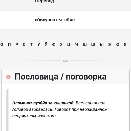
Перевод
со̄йхуввэ
см.
со̄йе
О
П
Р
С
Т
У
Ӯ
Ф
Х
Ц
Ч
Ш
Щ
Ы
Э
Ю
Я
Пословица / поговорка
Э̄ллманнт вуэййв э̄л кышшкэй.
Вселенная над
головой взорвалась.
Говорят при неожиданном
неприятном известии.