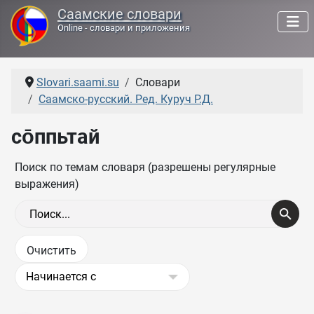
Саамские словари
Online - словари и приложения
Slovari.saami.su
Словари
Саамско-русский. Ред. Куруч Р.Д.
со̄ппьтай
Поиск по темам словаря (разрешены регулярные
выражения)