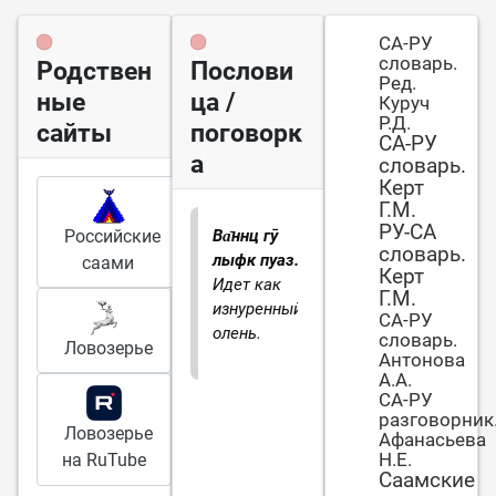
СА-РУ
словарь.
Родствен
Послови
Ред.
ные
ца /
Куруч
Р.Д.
сайты
поговорк
СА-РУ
а
словарь.
Керт
Г.М.
РУ-СА
Российские
Ва̄ннц гӯ
словарь.
лыфк пуаз.
саами
Керт
Идет как
Г.М.
изнуренный
СА-РУ
олень.
словарь.
Ловозерье
Антонова
А.А.
СА-РУ
разговорник
Ловозерье
Афанасьева
Н.Е.
на RuTube
Саамские