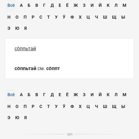
Всё
А
Б
В
Г
Д
Е
Ё
Ж
З
И
Ӣ
К
Л
М
Н
О
П
Р
С
Т
У
Ӯ
Ф
Х
Ц
Ч
Ш
Щ
Ы
Э
Ю
Я
со̄ппьтай
со̄ппьтай
см.
со̄ппт
Всё
А
Б
В
Г
Д
Е
Ё
Ж
З
И
Ӣ
К
Л
М
Н
О
П
Р
С
Т
У
Ӯ
Ф
Х
Ц
Ч
Ш
Щ
Ы
Э
Ю
Я