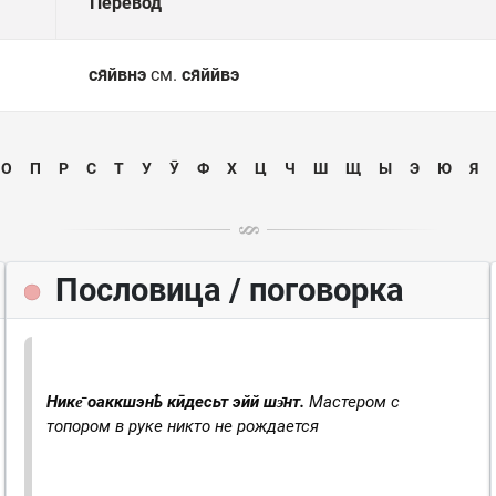
Перевод
ся̄йвнэ
см.
ся̄ййвэ
О
П
Р
С
Т
У
Ӯ
Ф
Х
Ц
Ч
Ш
Щ
Ы
Э
Ю
Я
Пословица / поговорка
Нике̄ оаккшэнҍ кӣдесьт эйй шэ̄нт.
Мастером с
топором в руке никто не рождается