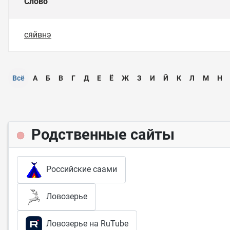
Слово
ся̄йвнэ
Всё
А
Б
В
Г
Д
Е
Ё
Ж
З
И
Ӣ
К
Л
М
Н
Родственные сайты
Российские саами
Ловозерье
Ловозерье на RuTube