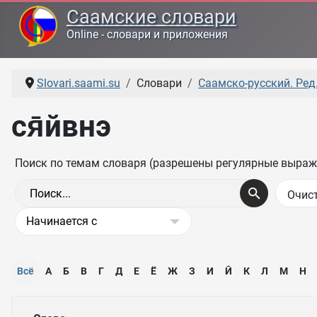
Саамские словари
Online - словари и приложения
Slovari.saami.su
Словари
Саамско-русский. Ред.
ся̄йвнэ
Поиск по темам словаря (разрешены регулярные выраж
Всё
А
Б
В
Г
Д
Е
Ё
Ж
З
И
Ӣ
К
Л
М
Н