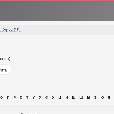
 Куруч Р.Д.
ения)
О
П
Р
С
Т
У
Ӯ
Ф
Х
Ц
Ч
Ш
Щ
Ы
Э
Ю
Я