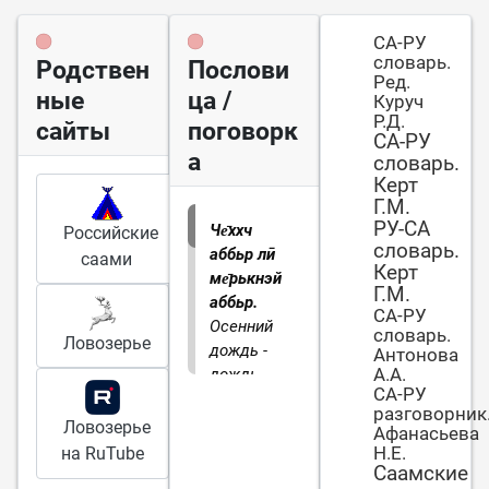
СА-РУ
словарь.
Родствен
Послови
Ред.
ные
ца /
Куруч
Р.Д.
сайты
поговорк
СА-РУ
а
словарь.
Керт
Г.М.
РУ-СА
Че̄ххч
Российские
словарь.
аббьр лӣ
саами
Керт
ме̄рькнэй
Г.М.
аббьр.
СА-РУ
Осенний
словарь.
Ловозерье
дождь -
Антонова
А.А.
дождь
СА-РУ
увядания.
разговорник
Ловозерье
Афанасьева
Н.Е.
на RuTube
Саамские