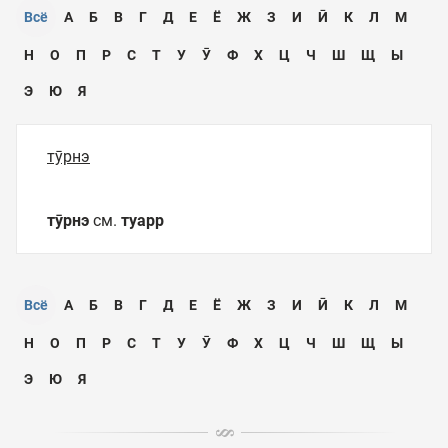
Всё
А
Б
В
Г
Д
Е
Ё
Ж
З
И
Ӣ
К
Л
М
Н
О
П
Р
С
Т
У
Ӯ
Ф
Х
Ц
Ч
Ш
Щ
Ы
Э
Ю
Я
тӯрнэ
тӯрнэ
см.
туарр
Всё
А
Б
В
Г
Д
Е
Ё
Ж
З
И
Ӣ
К
Л
М
Н
О
П
Р
С
Т
У
Ӯ
Ф
Х
Ц
Ч
Ш
Щ
Ы
Э
Ю
Я