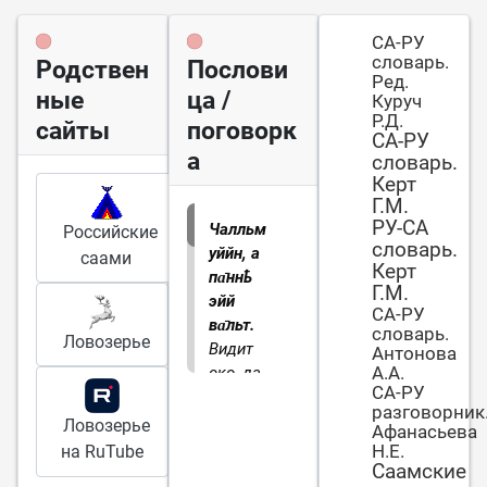
СА-РУ
словарь.
Родствен
Послови
Ред.
ные
ца /
Куруч
Р.Д.
сайты
поговорк
СА-РУ
а
словарь.
Керт
Г.М.
РУ-СА
Чалльм
Российские
словарь.
уййн, а
саами
Керт
па̄ннҍ
Г.М.
эйй
СА-РУ
ва̄льт.
словарь.
Ловозерье
Видит
Антонова
А.А.
око, да
СА-РУ
зуб
разговорник
неймёт
Ловозерье
Афанасьева
Н.Е.
на RuTube
Саамские