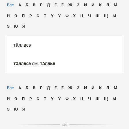
Всё
А
Б
В
Г
Д
Е
Ё
Ж
З
И
Ӣ
К
Л
М
Н
О
П
Р
С
Т
У
Ӯ
Ф
Х
Ц
Ч
Ш
Щ
Ы
Э
Ю
Я
та̄ллвсэ
та̄ллвсэ
см.
та̄лльв
Всё
А
Б
В
Г
Д
Е
Ё
Ж
З
И
Ӣ
К
Л
М
Н
О
П
Р
С
Т
У
Ӯ
Ф
Х
Ц
Ч
Ш
Щ
Ы
Э
Ю
Я