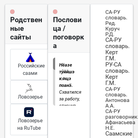
СА-РУ
словарь.
Родствен
Послови
Ред.
ные
ца /
Куруч
Р.Д.
сайты
поговорк
СА-РУ
а
словарь.
Керт
Г.М.
РУ-СА
Нёазе
Российские
словарь.
тӯййшэ
саами
Керт
кэ̄нцэ
Г.М.
поанӭ.
СА-РУ
Схватился
словарь.
Ловозерье
за работу,
Антонова
А.А.
стиснув
СА-РУ
зубы.
С
разговорник
большим
Ловозерье
Афанасьева
усердием.
Н.Е.
на RuTube
Саамские