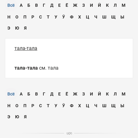
Всё
А
Б
В
Г
Д
Е
Ё
Ж
З
И
Ӣ
К
Л
М
Н
О
П
Р
С
Т
У
Ӯ
Ф
Х
Ц
Ч
Ш
Щ
Ы
Э
Ю
Я
тала-тала
тала-тала
см. тала
Всё
А
Б
В
Г
Д
Е
Ё
Ж
З
И
Ӣ
К
Л
М
Н
О
П
Р
С
Т
У
Ӯ
Ф
Х
Ц
Ч
Ш
Щ
Ы
Э
Ю
Я