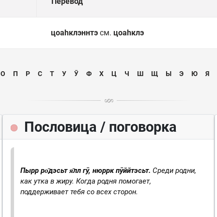
Перевод
цоаһклэннтэ
см.
цоаһклэ
О
П
Р
С
Т
У
Ӯ
Ф
Х
Ц
Ч
Ш
Щ
Ы
Э
Ю
Я
Пословица / поговорка
Пырр ро̄дэсьт я̄лл гӯ, нюррк пӯййтэсьт.
Среди родни,
как утка в жиру.
Когда родня помогает,
поддерживает тебя со всех сторон.