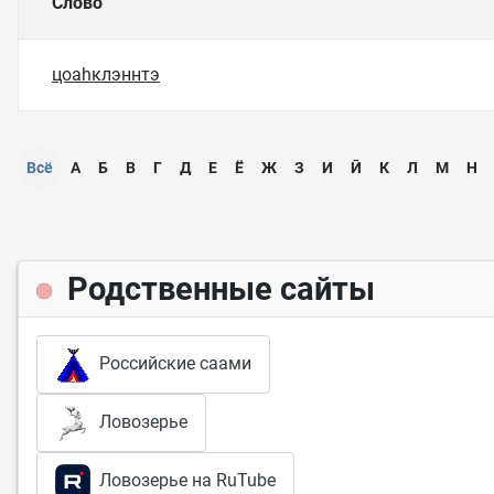
Слово
цоаһклэннтэ
Всё
А
Б
В
Г
Д
Е
Ё
Ж
З
И
Ӣ
К
Л
М
Н
Родственные сайты
Российские саами
Ловозерье
Ловозерье на RuTube