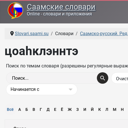
Саамские словари
Online - словари и приложения
Slovari.saami.su
Словари
Саамско-русский. Ред.
цоаһклэннтэ
Поиск по темам словаря (разрешены регулярные выраж
Всё
А
Б
В
Г
Д
Е
Ё
Ж
З
И
Ӣ
К
Л
М
Н