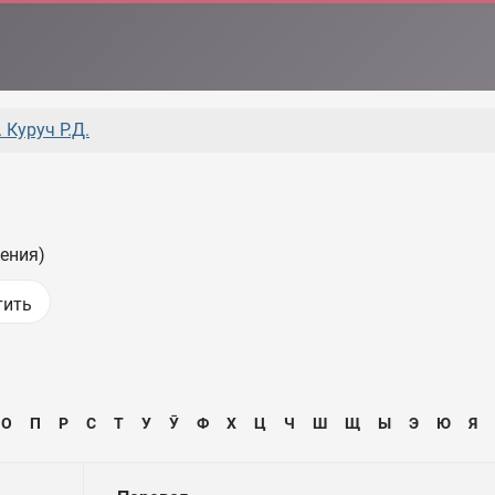
 Куруч Р.Д.
ения)
О
П
Р
С
Т
У
Ӯ
Ф
Х
Ц
Ч
Ш
Щ
Ы
Э
Ю
Я