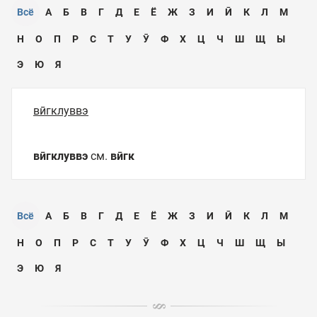
Всё
А
Б
В
Г
Д
Е
Ё
Ж
З
И
Ӣ
К
Л
М
Н
О
П
Р
С
Т
У
Ӯ
Ф
Х
Ц
Ч
Ш
Щ
Ы
Э
Ю
Я
вӣгклуввэ
вӣгклуввэ
см.
вӣгк
Всё
А
Б
В
Г
Д
Е
Ё
Ж
З
И
Ӣ
К
Л
М
Н
О
П
Р
С
Т
У
Ӯ
Ф
Х
Ц
Ч
Ш
Щ
Ы
Э
Ю
Я