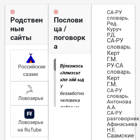
СА-РУ
словарь.
Родствен
Послови
Ред.
ные
ца /
Куруч
Р.Д.
сайты
поговорк
СА-РУ
а
словарь.
Керт
Г.М.
РУ-СА
Вӯлхэмэсь
Российские
словарь.
о̄ллмэсьт
саами
Керт
я̄лл эйй ыдҍ.
Г.М.
У
СА-РУ
беззаботного
словарь.
Ловозерье
человека
Антонова
А.А.
добро не
СА-РУ
заводиться.
разговорник
Ловозерье
Афанасьева
Н.Е.
на RuTube
Саамские