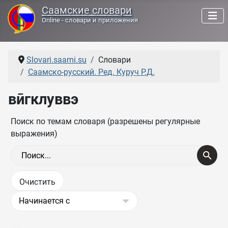
Саамские словари
Online - словари и приложения
Slovari.saami.su
Словари
Саамско-русский. Ред. Куруч Р.Д.
вӣгклуввэ
Поиск по темам словаря (разрешены регулярные
выражения)