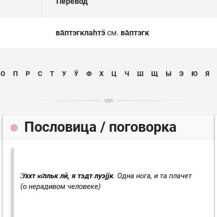
Перевод
ва̄птэгклаһтӭ
см.
ва̄птэгк
О
П
Р
С
Т
У
Ӯ
Ф
Х
Ц
Ч
Ш
Щ
Ы
Э
Ю
Я
Пословица / поговорка
Э̄ххт ю̄лльк лӣ, я тэдт луэјјк
. Одна нога, и та плачет
(о нерадивом человеке)