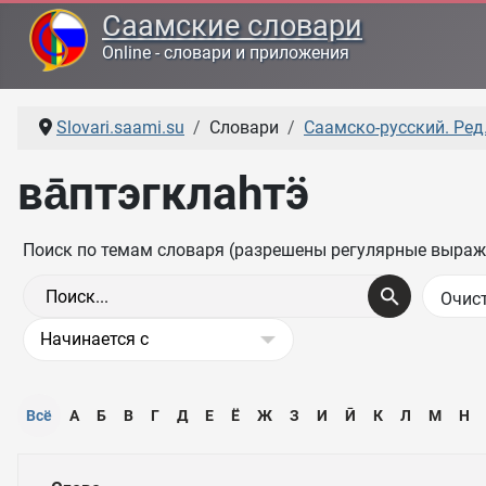
Саамские словари
Online - словари и приложения
Slovari.saami.su
Словари
Саамско-русский. Ред.
ва̄птэгклаһтӭ
Поиск по темам словаря (разрешены регулярные выраж
Всё
А
Б
В
Г
Д
Е
Ё
Ж
З
И
Ӣ
К
Л
М
Н