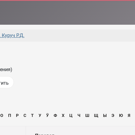
 Куруч Р.Д.
ения)
О
П
Р
С
Т
У
Ӯ
Ф
Х
Ц
Ч
Ш
Щ
Ы
Э
Ю
Я