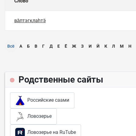
Слово
ва̄птэгклаһтӭ
Всё
А
Б
В
Г
Д
Е
Ё
Ж
З
И
Ӣ
К
Л
М
Н
Родственные сайты
Российские саами
Ловозерье
Ловозерье на RuTube