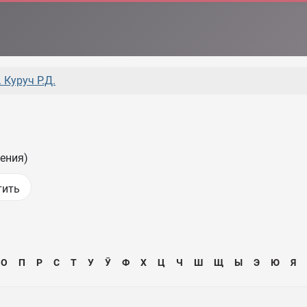
 Куруч Р.Д.
ения)
О
П
Р
С
Т
У
Ӯ
Ф
Х
Ц
Ч
Ш
Щ
Ы
Э
Ю
Я