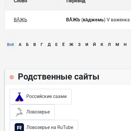
Слово
Перевод
ВА̄ЖЬ
ВА̄ЖЬ
(
ва̄джемь
) V важенка
Всё
А
Б
В
Г
Д
Е
Ё
Ж
З
И
Ӣ
К
Л
М
Н
Родственные сайты
Российские саами
Ловозерье
Ловозерье на RuTube