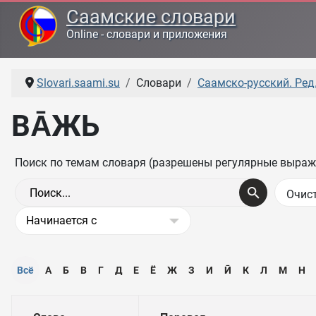
Саамские словари
Online - словари и приложения
Slovari.saami.su
Словари
Саамско-русский. Ред.
ВА̄ЖЬ
Поиск по темам словаря (разрешены регулярные выраж
Всё
А
Б
В
Г
Д
Е
Ё
Ж
З
И
Ӣ
К
Л
М
Н