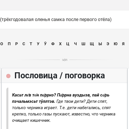
 (трёхгодовалая оленья самка после первого отёла)
О
П
Р
С
Т
У
Ӯ
Ф
Х
Ц
Ч
Ш
Щ
Ы
Э
Ю
Я
Пословица / поговорка
Касьт ле̄в то̄н па̄ррнэ? Па̄ррна вуэдыэв, пай са̄рь
пэчальмэсьт тӯллтэв.
Где твои дети? Дети спят,
только черника играет.
Т.е. дети набегались, спят
крепко, только газы пускают, известно, что черника
очищает кишечник.