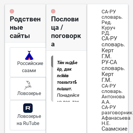
СА-РУ
словарь.
Родствен
Послови
Ред.
ные
ца /
Куруч
Р.Д.
сайты
поговорк
СА-РУ
а
словарь.
Керт
Г.М.
РУ-СА
Тӣн на̄дҍе
Российские
словарь.
ёр, дак
саами
Керт
пе̄ййв
Г.М.
тоахьтэтҍ
СА-РУ
па̄шшт.
словарь.
Ловозерье
Понадейся
Антонова
А.А.
на вас, так
СА-РУ
солнце
разговорник
кости
Ловозерье
Афанасьева
выжжет.
О
Н.Е.
на RuTube
ненадежных
Саамские