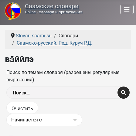
Саамские словари
Online - словари и приложения
Slovari.saami.su
Словари
Саамско-русский. Ред. Куруч Р.Д.
вэ̄ййлэ
Поиск по темам словаря (разрешены регулярные
выражения)