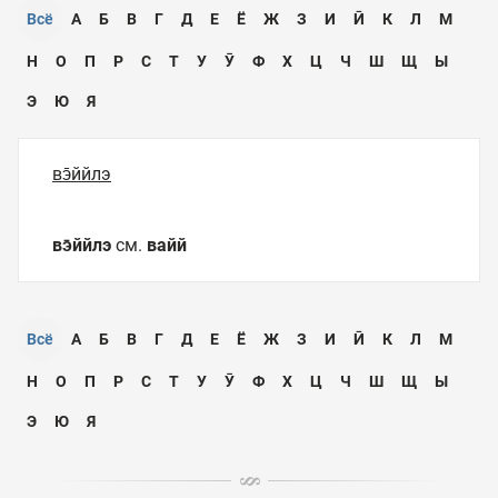
Всё
А
Б
В
Г
Д
Е
Ё
Ж
З
И
Ӣ
К
Л
М
Н
О
П
Р
С
Т
У
Ӯ
Ф
Х
Ц
Ч
Ш
Щ
Ы
Э
Ю
Я
вэ̄ййлэ
вэ̄ййлэ
см.
вайй
Всё
А
Б
В
Г
Д
Е
Ё
Ж
З
И
Ӣ
К
Л
М
Н
О
П
Р
С
Т
У
Ӯ
Ф
Х
Ц
Ч
Ш
Щ
Ы
Э
Ю
Я