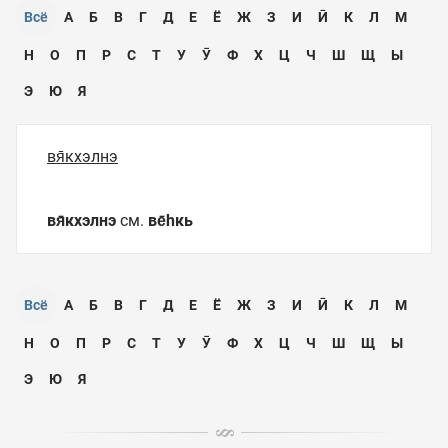
Всё
А
Б
В
Г
Д
Е
Ё
Ж
З
И
Ӣ
К
Л
М
Н
О
П
Р
С
Т
У
Ӯ
Ф
Х
Ц
Ч
Ш
Щ
Ы
Э
Ю
Я
вя̄кхэлнэ
вя̄кхэлнэ
см.
ве̄һкь
Всё
А
Б
В
Г
Д
Е
Ё
Ж
З
И
Ӣ
К
Л
М
Н
О
П
Р
С
Т
У
Ӯ
Ф
Х
Ц
Ч
Ш
Щ
Ы
Э
Ю
Я