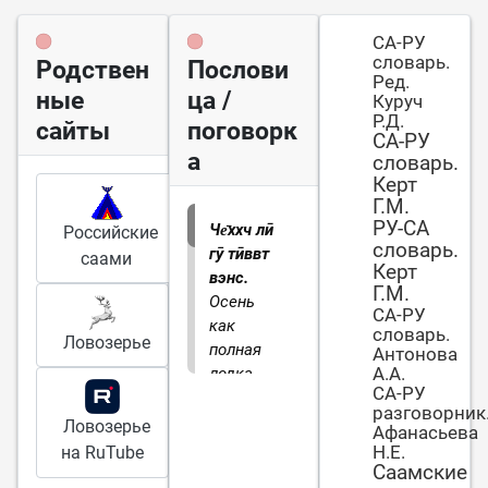
СА-РУ
словарь.
Родствен
Послови
Ред.
ные
ца /
Куруч
Р.Д.
сайты
поговорк
СА-РУ
а
словарь.
Керт
Г.М.
РУ-СА
Че̄ххч лӣ
Российские
словарь.
гӯ тӣввт
саами
Керт
вэнс.
Г.М.
Осень
СА-РУ
как
словарь.
Ловозерье
полная
Антонова
А.А.
лодка.
СА-РУ
Всё
разговорник
приносит
Ловозерье
Афанасьева
сполна.
Н.Е.
на RuTube
Саамские