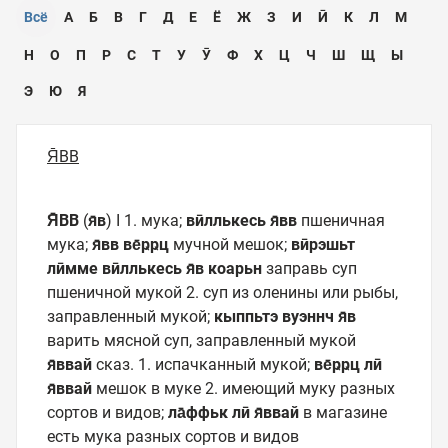
Всё
А
Б
В
Г
Д
Е
Ё
Ж
З
И
Ӣ
К
Л
М
Н
О
П
Р
С
Т
У
Ӯ
Ф
Х
Ц
Ч
Ш
Щ
Ы
Э
Ю
Я
Я̄ВВ
Я̄ВВ
(
я̄в
) I 1. мука;
вӣллькесь я̄вв
пшеничная
мука;
я̄вв ве̄ҏҏц
мучной мешок;
вӣрэшьт
лӣмме вӣллькесь
я̄в коарьн
заправь суп
пшеничной мукой 2. суп из оленины или рыбы,
заправленный мукой;
кыппьтэ вуэннч я̄в
варить мясной суп, заправленный мукой
я̄ввай
сказ. 1. испачканный мукой;
ве̄ҏҏц лӣ
я̄ввай
мешок в муке 2. имеющий муку разных
сортов и видов;
ла̄ффьк лӣ я̄ввай
в магазине
есть мука разных сортов и видов