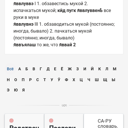
я̄ввлуввэ
I 1. обзавестись мукой 2.
испачкаться мукой;
кӣд пугк я̄ввлуввенҍ
все
руки в муке
я̄ввлувнэ
III 1. обзаводиться мукой (постоянно;
иногда, бывало) 2. пачкаться мукой
(постоянно; иногда, бывало)
я̄ввъялаш
то же, что
я̄ввай 2
Всё
А
Б
В
Г
Д
Е
Ё
Ж
З
И
Ӣ
К
Л
М
Н
О
П
Р
С
Т
У
Ӯ
Ф
Х
Ц
Ч
Ш
Щ
Ы
Э
Ю
Я
СА-РУ
словарь.