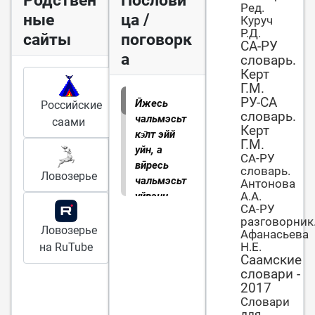
Родствен
Послови
Ред.
ные
ца /
Куруч
Р.Д.
сайты
поговорк
СА-РУ
а
словарь.
Керт
Г.М.
РУ-СА
Ӣжесь
Российские
словарь.
чальмэсьт
саами
Керт
кэ̄лт эйй
Г.М.
уйн, а
СА-РУ
вӣресь
словарь.
Ловозерье
чальмэсьт
Антонова
А.А.
уйвэнч
СА-РУ
куэсст
. В
разговорник
чужом
Ловозерье
Афанасьева
глазу
Н.Е.
на RuTube
сучок
Саамские
словари -
(букв.
2017
пушинку)
Словари
видит, а в
для