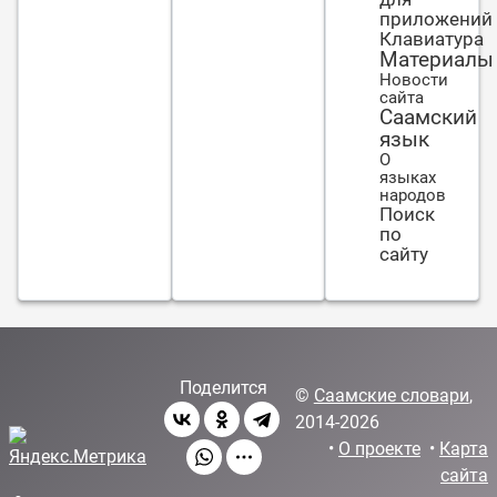
своём [и]
приложений
бревна
Клавиатура
(букв.
Материалы
Новости
полена)не
сайта
замечает
Саамский
язык
О
языках
народов
Поиск
по
сайту
Поделится
©
Саамские словари
,
2014-2026
•
О проекте
•
Карта
сайта