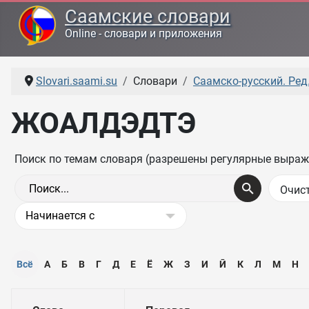
Саамские словари
Online - словари и приложения
Slovari.saami.su
Словари
Саамско-русский. Ред.
ЖОАЛДЭДТЭ
Поиск по темам словаря (разрешены регулярные выраж
Всё
А
Б
В
Г
Д
Е
Ё
Ж
З
И
Ӣ
К
Л
М
Н