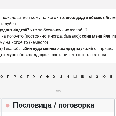
 / пожаловаться кому на кого-что;
жоалдэдтэ ло̄ссесь я̄ллм
ожалуйся
эдант ёадтэй
? что за бесконечные жалобы?
 на кого-что (постоянно; иногда, бывало);
со̄нн мэ̄нн
ӣле, 
му на кого-что (немного)
ж
) I жалоба;
со̄нн пӯдӭ мыннӭ жоалдэдтмуженҍ
он пришёл 
тэ
;
мунн со̄н жоалдэдхэ
я заставил его пожаловаться
О
П
Р
С
Т
У
Ӯ
Ф
Х
Ц
Ч
Ш
Щ
Ы
Э
Ю
Я
Пословица / поговорка