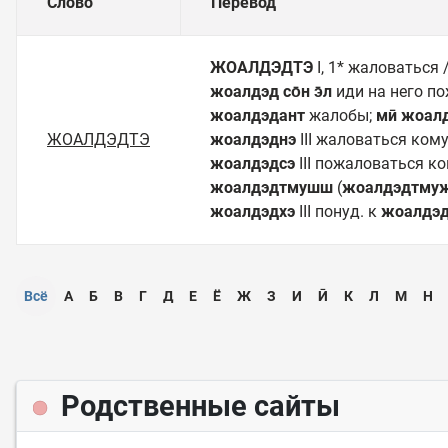
Слово
Перевод
ЖОАЛДЭДТЭ
I, 1* жаловаться
жоалдэд со̄н э̄л
иди на него п
жоалдэдант
жалобы;
мӣ жоалд
ЖОАЛДЭДТЭ
жоалдэднэ
III жаловаться кому
жоалдэдсэ
III пожаловаться ко
жоалдэдтмушш
(
жоалдэдтму
жоалдэдхэ
III понуд. к
жоалдэд
Всё
А
Б
В
Г
Д
Е
Ё
Ж
З
И
Ӣ
К
Л
М
Н
Родственные сайты