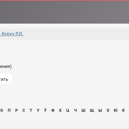
 Куруч Р.Д.
ения)
О
П
Р
С
Т
У
Ӯ
Ф
Х
Ц
Ч
Ш
Щ
Ы
Э
Ю
Я