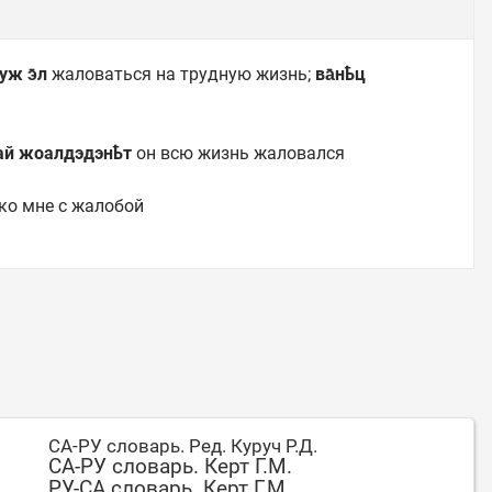
уж э̄л
жаловаться на трудную жизнь;
ва̄нҍц
пай жоалдэдэнҍт
он всю жизнь жаловался
ко мне с жалобой
СА-РУ словарь. Ред. Куруч Р.Д.
СА-РУ словарь. Керт Г.М.
РУ-СА словарь. Керт Г.М.