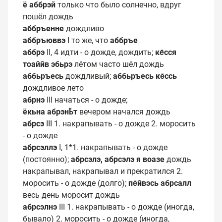
ё аббрэй
только что было солнечно, вдруг
пошёл дождь
аббръенне
дождливо
аббръюввэ
I то же, что
аббръе
аббрэ
II, 4 идти - о дожде, дождить;
ке̄сся
тоаййв эбьрэ
лётом часто шёл дождь
аббьръесь
дождливый;
аббьръесь ке̄ссь
дождливое лето
абрнэ
III начаться - о дожде;
ёкьна абрэнҍт
вечером начался дождь
абрсэ
III 1. накрапывать - о дожде 2. моросить
- о дожде
абрсэллэ
I, 1*1. накрапывать - о дожде
(постоянно);
абрсэлэ, абрсэлэ я воазе
дождь
накрапывал, накрапывал и прекратился 2.
моросить - о дожде (долго);
пе̄йвэсь абрсалл
весь день моросит дождь
абрсэлнэ
III 1. накрапывать - о дожде (иногда,
бывало) 2. моросить - о дожде (иногда,