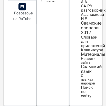
А.А.
все за
СА-РУ
одного
разговорник
Ловозерье
Афанасьева
Н.Е.
на RuTube
Саамские
словари -
2017
Словари
для
приложений
Клавиатура
Материалы
Новости
сайта
Саамский
язык
О
языках
народов
Поиск
по
сайту