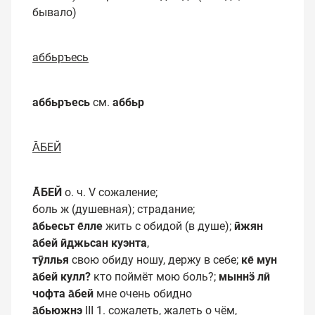
бывало)
аббьръесь
аббьръесь
см.
аббьр
А̄БЕЙ
А̄БЕЙ
о. ч. V сожаление;
боль ж (душевная); страдание;
а̄бьесьт е̄лле
жить с обидой (в душе);
ӣжян
а̄бей ӣджьсан куэнта
,
тӯллья
свою обиду ношу, держу в себе;
ке̄ мун
а̄бей кулл?
кто поймёт мою боль?;
мыннӭ лӣ
чофта а̄бей
мне очень обидно
а̄бьюжнэ
III 1. сожалеть, жалеть о чём,