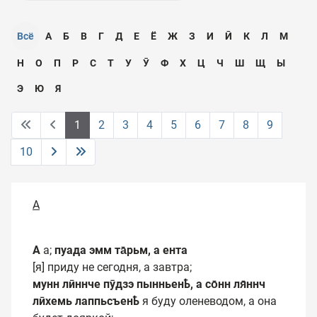
Всё
А
Б
В
Г
Д
Е
Ё
Ж
З
И
Ӣ
К
Л
М
Н
О
П
Р
С
Т
У
Ӯ
Ф
Х
Ц
Ч
Ш
Щ
Ы
Э
Ю
Я
1
2
3
4
5
6
7
8
9
10
А
А
а;
пуада эмм та̄рьм, а ента
[я] приду не сегодня, а завтра;
мунн лӣннче пӯдзэ пынньенҍ, а со̄нн ля̄ннч
лӣхемь лаппьсъенҍ
я буду оленеводом, а она