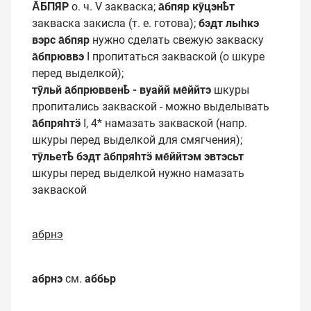
А̄БПЯР
о. ч. V закваска;
а̄бпяр кӯцэнҍт
закваска закисла (т. е. готова);
бэдт лыһкэ
вэрс а̄бпяр
нужно сделать свежую закваску
а̄бпрюввэ
I пропитаться закваской (о шкуре
перед выделкой);
тӯльй а̄бпрюввенҍ - вуайй ме̄ййтэ
шкуры
пропитались закваской - можно выделывать
а̄бпряһтӭ
I, 4* намазать закваской (напр.
шкуры перед выделкой для смягчения);
тӯльетҍ бэдт а̄бпряһтӭ ме̄ййтэм эвтэсьт
шкуры перед выделкой нужно намазать
закваской
абрнэ
абрнэ
см.
аббьр