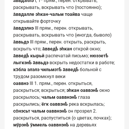
а̄ввдэллэ
I, 1* прям., перен. открывать,
раскрывать, вскрывать что (постоянно);
а̄ввдалле эһкан-чальм тоайва
чаще
открывайте форточку
а̄ввдэлнэ
III прям., перен. открывать,
раскрывать, вскрывать что (иногда, быволо)
а̄ввьдэ
III прям., перен. открыть, раскрыть,
вскрыть что;
а̄введҍ эһкан
открой окно;
а̄введҍ кырьй
распечатай письмо;
нюэзетҍ
лыгкэнҍ а̄ввьдэ
вскрыть недостатки в работе;
кэ̄бла элэлэ чильмэтҍ а̄введҍ
больной с
трудом разомкнул веки
оаввнэ
III 1. прям., перен. открыться,
раскрыться; вскрыться;
эһкан оаввэнҍ
окно
раскрылось;
чальм оаввнэнҍ
глаза
раскрылись;
ёгк оаввэнҍ
река вскрылась;
со̄нэсьт чальм оаввнэнҍ
он прозрел 2.
раскрыться, распуститься (о цветах, почках);
мӯрэнҍ ӯммель оаввнэнҍ
на деревьях