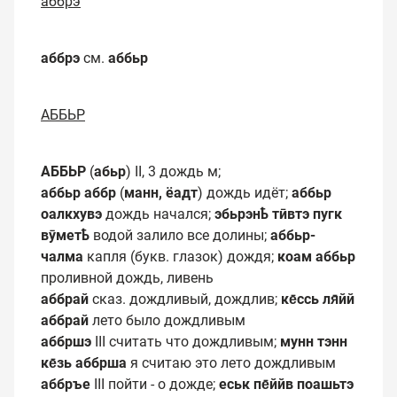
аббрэ
аббрэ
см.
аббьр
АББЬР
АББЬР
(
абьр
) II, 3 дождь м;
аббьр аббр
(
манн, ёадт
) дождь идёт;
аббьр
оалкхувэ
дождь начался;
эбьрэнҍ тӣвтэ пугк
вӯметҍ
водой залило все долины;
аббьр-
чалма
капля (букв. глазок) дождя;
коам аббьр
проливной дождь, ливень
аббрай
сказ. дождливый, дождлив;
ке̄ссь ля̄йй
аббрай
лето было дождливым
аббршэ
III считать что дождливым;
мунн тэнн
ке̄зь аббрша
я
считаю это лето дождливым
аббръе
III пойти - о дожде;
еськ пе̄ййв поашьтэ