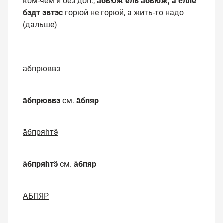
ком-чём и без доп.;
а̄бьюж ель а̄бьюж, а е̄лле
бэдт эвтэс
горюй не горюй, а жить-то надо
(дальше)
а̄бпрюввэ
а̄бпрюввэ
см.
а̄бпяр
а̄бпряһтӭ
а̄бпряһтӭ
см.
а̄бпяр
А̄БПЯР