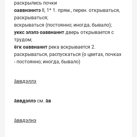
раскрылись почки
оаввнэннтэ
II, 1* 1. прям., перен. открываться,
раскрываться;
вскрываться (постоянно; иногда, бывало);
уккс элэлэ оаввнаннт
дверь открывается с
трудом;
ёгк оаввнаннт
река вскрывается 2.
раскрываться, распускаться (о цветах, почках
- постоянно; иногда, бывало)
а̄ввдэллэ
а̄ввдэллэ
см.
а̄в
а̄ввдэлнэ