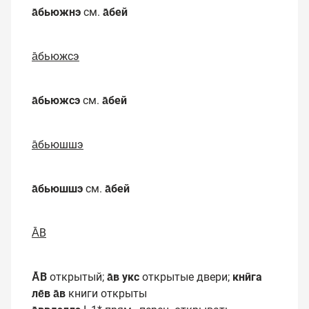
а̄бьюжнэ
см.
а̄бей
а̄бьюжсэ
а̄бьюжсэ
см.
а̄бей
а̄бьюшшэ
а̄бьюшшэ
см.
а̄бей
А̄В
А̄В
открытый;
а̄в укс
открытые двери;
кнӣга
ле̄в а̄в
книги открыты