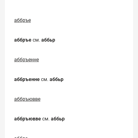
аббръе
аббръе
см.
аббьр
аббръенне
аббръенне
см.
аббьр
аббръювве
аббръювве
см.
аббьр