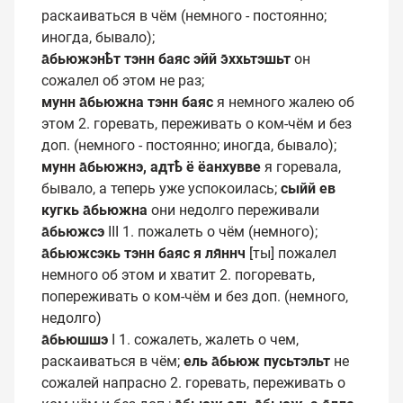
раскаиваться в чём (немного - постоянно;
иногда, бывало);
а̄бьюжэнҍт тэнн баяс эйй э̄ххьтэшьт
он
сожалел об этом не раз;
мунн а̄бьюжна тэнн баяс
я немного жалею об
этом 2. горевать, переживать о ком-чём и без
доп. (немного - постоянно; иногда, бывало);
мунн а̄бьюжнэ, адтҍ ё ёанхувве
я горевала,
бывало, а теперь уже успокоилась;
сыйй ев
кугкь а̄бьюжна
они недолго переживали
а̄бьюжсэ
III 1. пожалеть о чём (немного);
а̄бьюжсэкь тэнн баяс я ля̄ннч
[ты] пожалел
немного об этом и хватит 2. погоревать,
попереживать о ком-чём и без доп. (немного,
недолго)
а̄бьюшшэ
I 1. сожалеть, жалеть о чем,
раскаиваться в чём;
ель а̄бьюж пусьтэльт
не
сожалей напрасно 2. горевать, переживать о