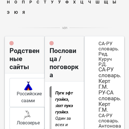
Н
О
П
Р
С
Т
У
Ӯ
Ф
Х
Ц
Ч
Ш
Щ
Ы
Э
Ю
Я
СА-РУ
словарь.
Родствен
Послови
Ред.
ные
ца /
Куруч
Р.Д.
сайты
поговорк
СА-РУ
а
словарь.
Керт
Г.М.
РУ-СА
Пугк эфт
Российские
словарь.
гуэйкэ,
саами
Керт
э̄ххт пукэ
Г.М.
гуэйкэ
.
СА-РУ
Один за
словарь.
Ловозерье
всех и
Антонова