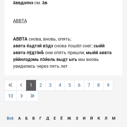
а̄ввдэлнэ
см.
а̄в
АВВТА
АВВТА
снова, вновь, опять;
аввта ёадтэй вэ̄дз
снова пошёл снег;
сыйй
аввта пӯдтӭнҍ
они опять пришли;
мыйй аввта
уййнлэдэмь пэ̄йель выдт ыгь
мы вновь
увиделись через пять лет
1
2
3
4
5
6
7
8
9
10
Всё
А
Б
В
Г
Д
Е
Ё
Ж
З
И
Ӣ
К
Л
М