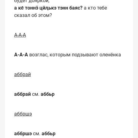
будет дояркой;
а ке̄ тоннӭ цӣӆькэ тэнн баяс?
а кто тебе
сказал об этом?
А-А-А
А-А-А
возглас, которым подзывают оленёнка
аббрай
аббрай
см.
аббьр
аббршэ
аббршэ
см.
аббьр